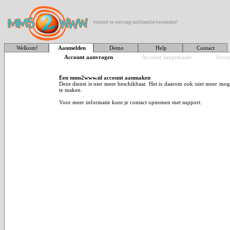
verzend en ontvang multimedia bestanden!
Welkom!
Aanmelden
Demo
Help
Contact
Account aanvragen
Account aangemaakt
Accou
Een mms2www.nl account aanmaken
Deze dienst is niet meer beschikbaar. Het is daarom ook niet meer mo
te maken.
Voor meer informatie kunt je contact opnemen met support.