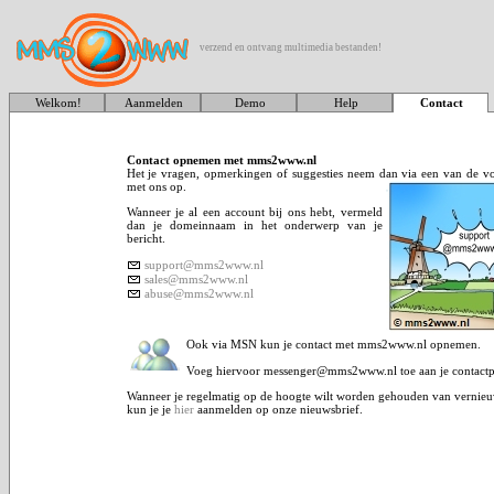
verzend en ontvang multimedia bestanden!
Welkom!
Aanmelden
Demo
Help
Contact
Contact opnemen met mms2www.nl
Het je vragen, opmerkingen of suggesties neem dan via een van de v
met ons op.
Wanneer je al een account bij ons hebt, vermeld
dan je domeinnaam in het onderwerp van je
bericht.
support@mms2www.nl
sales@mms2www.nl
abuse@mms2www.nl
Ook via MSN kun je contact met mms2www.nl opnemen.
Voeg hiervoor
messenger@mms2www.nl toe aan je contactp
Wanneer je regelmatig op de hoogte wilt worden gehouden van vernieu
kun je je
hier
aanmelden op onze nieuwsbrief.